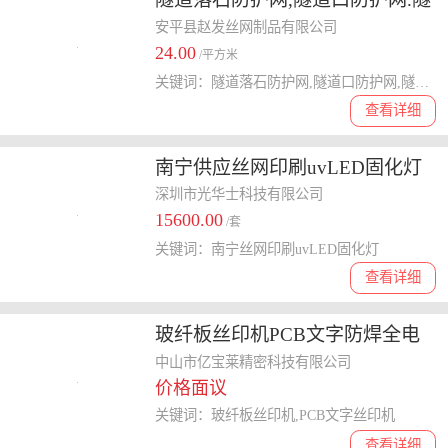
道口落石防护网
安平县赵发丝网制品有限公司
24.00
/平方米
关键词：隧道落石防护网,隧道口防护网,隧道口落石防护网
查看详细
南宁供应丝网印刷uvLED固化灯
uv油墨固化机 按需定制
深圳市光华士科技有限公司
15600.00
/套
关键词：南宁丝网印刷uvLED固化灯
查看详细
玻纤板丝印机PCB文字防焊全电
动丝印机
中山市亿宝莱精密科技有限公司
价格面议
关键词：玻纤板丝印机,PCB文字丝印机
查看详细