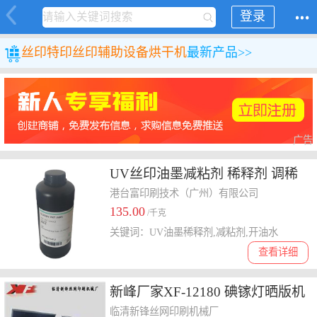
登录
丝印特印
丝印辅助设备
烘干机
最新产品>>
广告
UV丝印油墨减粘剂 稀释剂 调稀
油墨用 UV油墨KONGTAIFU用稀
港台富印刷技术（广州）有限公司
135.00
释剂
/千克
关键词：UV油墨稀释剂,减粘剂,开油水
查看详细
新峰厂家XF-12180 碘镓灯晒版机
真空 大型晒版机
临清新锋丝网印刷机械厂