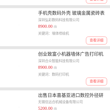
手机壳数码外壳 玻璃金属瓷砖表
面打印 uv打印机 **打印机
深圳弘彩数码科技有限公司
8900.00
/台
关键词：墙体喷绘机
查看详细
创业致富小机器墙体广告打印机
墙画喷绘机
深圳合众智能科技有限公司
8900.00
/台
关键词：数码打印机
查看详细
出售日本喜基亚进口数控外径研
磨机GPC-30B40二手研磨机现货
无锡信远合机械设备有限公司
5200.00
/台