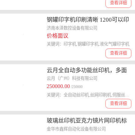
查看详细
钢罐印字机印刷清晰 1200可以印
刷一圈钢瓶丝印机印刷清晰
济南本泽数控设备有限公司
价格面议
关键词：印字机,钢罐印字机,液化气罐印字机
查看详细
云月全自动多功能丝印机，多面
一体丝印丝网印刷机
云月（广州）科技有限公司
250000.00
/250000
关键词：全自动丝印机,丝网印刷机,伺服丝印机
查看详细
玻璃丝印机亚克力镜片网印机标
牌广告牌丝网印刷机
金华市鑫辉自动化设备有限公司