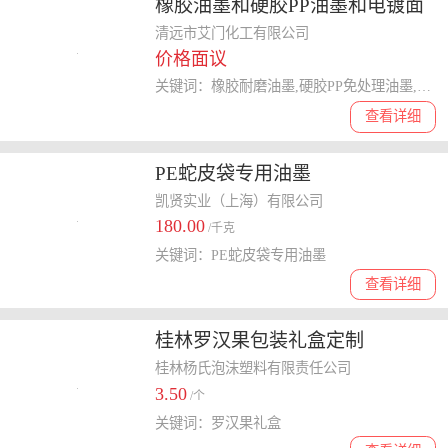
橡胶油墨和硬胶PP油墨和电镀面
UV面硬化塑料面油墨
清远市艾门化工有限公司
价格面议
关键词：橡胶耐磨油墨,硬胶PP免处理油墨,电镀面UV面硬化塑料面油墨
查看详细
PE蛇皮袋专用油墨
凯贤实业（上海）有限公司
180.00
/千克
关键词：PE蛇皮袋专用油墨
查看详细
桂林罗汉果包装礼盒定制
桂林杨氏泡沫塑料有限责任公司
3.50
/个
关键词：罗汉果礼盒