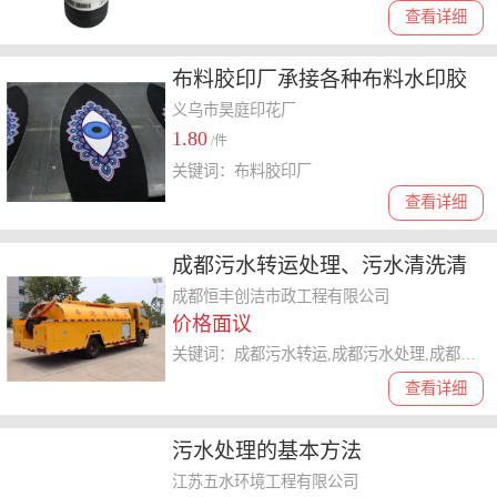
查看详细
布料胶印厂承接各种布料水印胶
印加工
义乌市昊庭印花厂
1.80
/件
关键词：布料胶印厂
查看详细
成都污水转运处理、污水清洗清
理
成都恒丰创洁市政工程有限公司
价格面议
关键词：成都污水转运,成都污水处理,成都污水清理
查看详细
污水处理的基本方法
江苏五水环境工程有限公司