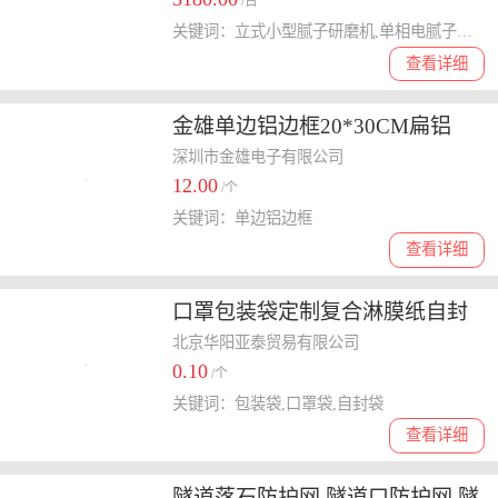
/台
关键词：立式小型腻子研磨机,单相电腻子研磨机
查看详细
金雄单边铝边框20*30CM扁铝
深圳市金雄电子有限公司
12.00
/个
关键词：单边铝边框
查看详细
口罩包装袋定制复合淋膜纸自封
口飞机孔透析纸KN95口罩袋定制
北京华阳亚泰贸易有限公司
0.10
/个
关键词：包装袋,口罩袋,自封袋
查看详细
隧道落石防护网,隧道口防护网.隧