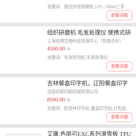
关键词：数控外径研磨机,GPC-30B40二手研磨机
查看详细
组织研磨机 毛发处理仪 便携式研
磨机 水质研磨仪CBMF-06
上海测博生物科技发展中心（有限合伙）
4500.00
/台
关键词：毛发检测机,毛发处理仪
查看详细
吉林餐盒印字机，辽阳餐盒印字
机，葫芦岛餐盒印字机，盘锦餐
沈阳赤那印刷机械有限公司
8500.00
盒印字机
/台
关键词：奶茶杯印字机,餐盒印字机,打包盒印字机
查看详细
艾康.色丽可EXC系列滑雪板 TPU