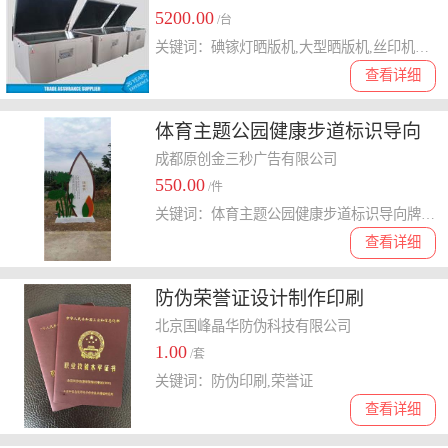
5200.00
/台
关键词：碘镓灯晒版机,大型晒版机,丝印机配套设备
查看详细
体育主题公园健康步道标识导向
牌景区景观牌导视牌户外路标指
成都原创金三秒广告有限公司
550.00
示牌
/件
关键词：体育主题公园健康步道标识导向牌景区景观牌导视牌户外
查看详细
防伪荣誉证设计制作印刷
北京国峰晶华防伪科技有限公司
1.00
/套
关键词：防伪印刷,荣誉证
查看详细