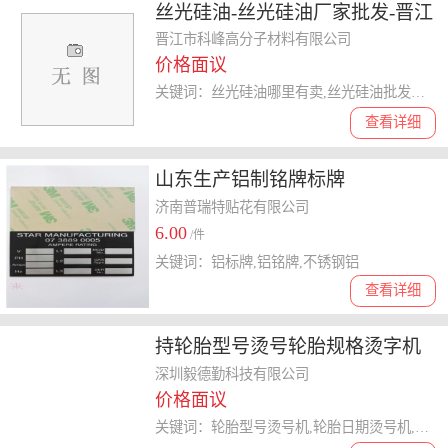
丝光硅油-丝光硅油厂家批发-晋江
科峰(推荐商家)
晋江市科峰高分子材料有限公司
价格面议
关键词：丝光硅油哪里有卖,丝光硅油批发价格,丝光硅油厂家批发,丝光硅油生产公司,丝光硅油生产企业
查看详细
山东生产铝制铭牌标牌
济南普瑞特贴花有限公司
6.00
/件
关键词：铝标牌,铝铭牌,不锈钢铝
查看详细
持轮胎型号烫号轮胎规格烫字机
烫号轮胎日期烫号机凹凸型号烫
深圳毅德勤科技有限公司
价格面议
号机
关键词：轮胎型号烫号机,轮胎日期烫号机,轮胎层级烫号机