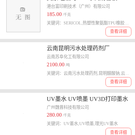
尼龙面料 丝印油墨具有良好的化
港台富印刷技术（广州）有限公司
185.00
学抵抗性能耐酸耐碱
/千克
关键词：SERICOL,热塑性聚氨酯TPU橡胶油墨,TPU油墨
查看详细
云南昆明污水处理药剂厂
云南苏阜化工有限公司
2100.00
/吨
关键词：云南污水处理药剂,昆明醋酸钠,云南葡萄糖
查看详细
UV墨水 UV喷墨 UV3D打印墨水
理光UV墨水
广州魏晋科技有限公司
280.00
/千克
关键词：UV墨水,UV喷墨,理光UV墨水
查看详细