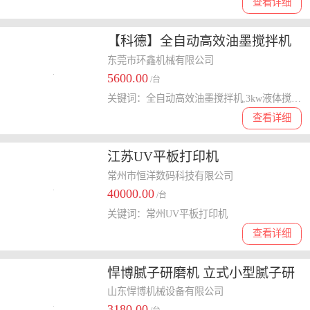
查看详细
【科德】全自动高效油墨搅拌机
价格 东莞市3kw液体搅拌机现货
东莞市环鑫机械有限公司
5600.00
上市
/台
关键词：全自动高效油墨搅拌机,3kw液体搅拌机
查看详细
江苏UV平板打印机
常州市恒洋数码科技有限公司
40000.00
/台
关键词：常州UV平板打印机
查看详细
悍博腻子研磨机 立式小型腻子研
磨机 单相电腻子研磨机
山东悍博机械设备有限公司
3180.00