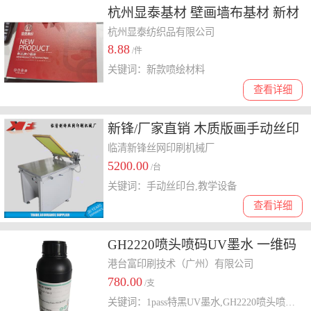
杭州显泰基材 壁画墙布基材 新材
料
杭州显泰纺织品有限公司
8.88
/件
关键词：新款喷绘材料
查看详细
新锋/厂家直销 木质版画手动丝印
台 可吸气 教学设备
临清新锋丝网印刷机械厂
5200.00
/台
关键词：手动丝印台,教学设备
查看详细
GH2220喷头喷码UV墨水 一维码
二维码 文字信息 1pass特黑UV墨
港台富印刷技术（广州）有限公司
780.00
水
/支
关键词：1pass特黑UV墨水,GH2220喷头喷码UV墨水,二维码喷印UV墨水