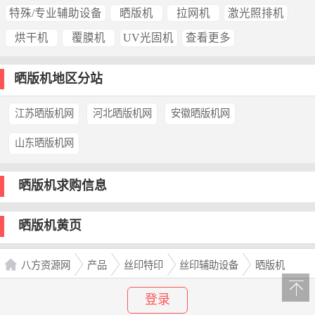
特殊/专业辅助设备
晒版机
拉网机
激光照排机
烘干机
覆膜机
UV光固机
查看更多
晒版机地区分站
江苏晒版机网
河北晒版机网
安徽晒版机网
山东晒版机网
晒版机求购信息
晒版机黄页
八方资源网
产品
丝印特印
丝印辅助设备
晒版机
登录