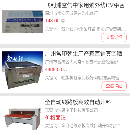
飞利浦空气中家用紫外线UV杀菌
灯管,消毒灯管套装TUV15W
深圳市宝安区成建达光电商行
148.00
/套
关键词：紫外线UV杀菌灯管,消毒灯管套装,TUV15W
查看详细
广州常印朝生厂产家直销真空晒
版机 不锈钢晒版机 紫外线晒版机
广州市番禺区大龙常印朝办公设备经营部
4888.00
精密晒版机 晒高要求丝印网版
/台
关键词：晒版机哪家比较好,哪家做高精密晒版机,哪家做大晒版机厂家
查看详细
全自动线路板高效自动开料
机|PCB全自动开料机价格优惠
东莞市浩恩电子科技有限公司
价格面议
关键词：全自动线路板高效自动开料机,PCB全自动开料机,全自动开料机价格