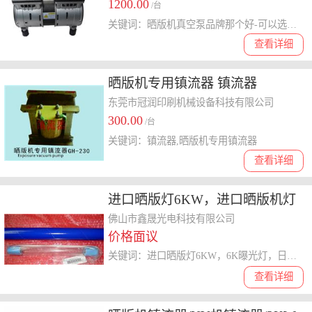
1200.00
泵
/台
关键词：晒版机真空泵品牌那个好-可以选择马力机电闽台台冠晒版机真空泵
查看详细
晒版机专用镇流器 镇流器
东莞市冠润印刷机械设备科技有限公司
300.00
/台
关键词：镇流器,晒版机专用镇流器
查看详细
进口晒版灯6KW，进口晒版机灯
管有买，日本6KW的灯管有哪些
佛山市鑫晟光电科技有限公司
价格面议
品牌，YGL-621，日本晒版机
关键词：进口晒版灯6KW，6K曝光灯，日本晒版灯，日本曝光灯，YLG-621
查看详细