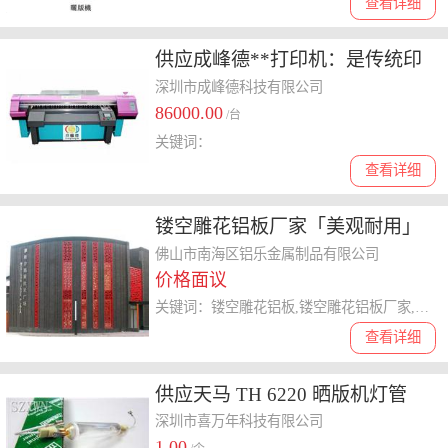
查看详细
供应成峰德**打印机：是传统印
花机和电脑数码结合的产物，无
深圳市成峰德科技有限公司
86000.00
须出菲林、套色、晒网、拉版，
/台
关键词：
计算机输出直接在物体上喷印，
查看详细
制作简单，费用低廉，而且精度
非常高印花工艺简单，*前处理；
镂空雕花铝板厂家「美观耐用」
喷印后无须做固色剂处理，
佛山市南海区铝乐金属制品有限公司
价格面议
关键词：镂空雕花铝板,镂空雕花铝板厂家,雕花铝板
查看详细
供应天马 TH 6220 晒版机灯管
深圳市喜万年科技有限公司
1.00