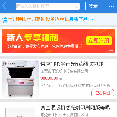
登录
丝印特印
丝印辅助设备
晒版机
最新产品>>
广告
供应LED平行光晒版机ZKUE-
4PL2光照强度均匀光量充足触摸
东莞市正凯机电设备有限公司
98000.00
晒版设备
/台
关键词：平行光晒版机,微电脑晒版机,UV晒版机订做,真空晒版设备,LED平行光晒版机
查看详细
真空晒版机感光剂印刷网版等曝
光ZKUE-3KA微电脑晒版机
东莞市正凯机电设备有限公司