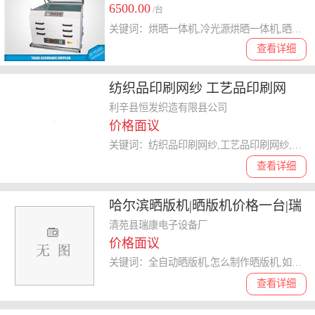
6500.00
烘干合二为一机
/台
关键词：烘晒一体机,冷光源烘晒一体机,晒版烘箱一体机,多功能晒版机,多层网版烘干箱,晒版烘干二合一
查看详细
纺织品印刷网纱 工艺品印刷网
纱、鞋帽印刷网纱
利辛县恒发织造有限县公司
价格面议
关键词：纺织品印刷网纱,工艺品印刷网纱,鞋帽印刷网纱,鞋材印刷网纱,服装印花网纱,箱包印花网纱
查看详细
哈尔滨晒版机|晒版机价格一台|瑞
康电子 优质商家
清苑县瑞康电子设备厂
价格面议
关键词：全自动晒版机,怎么制作晒版机,如何操作晒版机,晒版机
查看详细