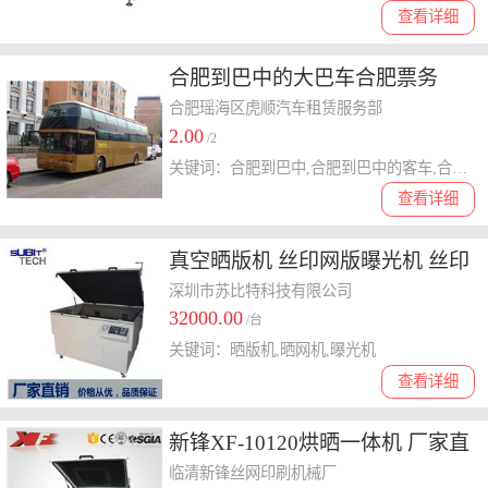
查看详细
合肥到巴中的大巴车合肥票务
合肥瑶海区虎顺汽车租赁服务部
2.00
/2
关键词：合肥到巴中,合肥到巴中的客车,合肥到巴中的大巴车,巴中到合肥的汽车
查看详细
真空晒版机 丝印网版曝光机 丝印
网房设备厂家直销 高精密晒版机
深圳市苏比特科技有限公司
32000.00
/台
关键词：晒版机,晒网机,曝光机
查看详细
新锋XF-10120烘晒一体机 厂家直
销晒烘一体机 多功能一体机 晒版
临清新锋丝网印刷机械厂