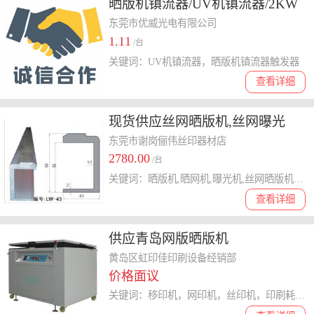
晒版机镇流器/UV机镇流器/2KW
镇流器
东莞市优威光电有限公司
1.11
/台
关键词：UV机镇流器，晒版机镇流器触发器
查看详细
现货供应丝网晒版机,丝网曝光
机,1200*1500曝光机,900*1200晒
东莞市谢岗俪伟丝印器材店
2780.00
网机
/台
关键词：晒版机,晒网机,曝光机,丝网晒版机,真空曝光机
查看详细
供应青岛网版晒版机
黄岛区虹印佳印刷设备经销部
价格面议
关键词：移印机，网印机，丝印机，印刷耗，晒版机