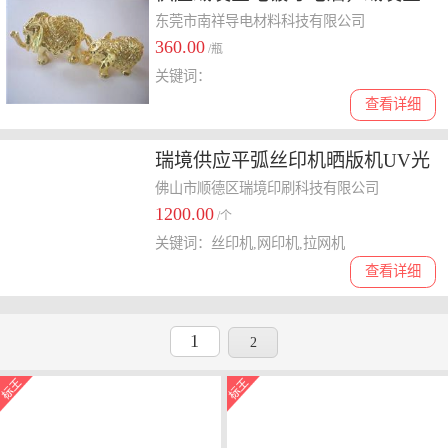
电镀油
东莞市南祥导电材料科技有限公司
360.00
/瓶
关键词：
查看详细
瑞境供应平弧丝印机晒版机UV光
固化机干燥设备烘箱手印台
佛山市顺德区瑞境印刷科技有限公司
1200.00
/个
关键词：丝印机,网印机,拉网机
查看详细
1
2