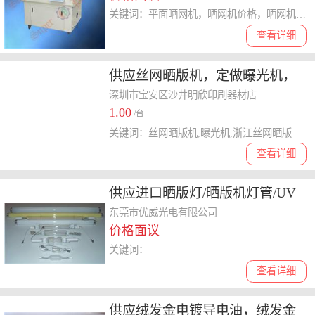
关键词：平面晒网机，晒网机价格，晒网机厂家，品牌晒网机
查看详细
供应丝网晒版机，定做曝光机，
厂家昆山曝光机
深圳市宝安区沙井明欣印刷器材店
1.00
/台
关键词：丝网晒版机,曝光机,浙江丝网晒版机,江西晒版机
查看详细
供应进口晒版灯/晒版机灯管/UV
晒版灯
东莞市优威光电有限公司
价格面议
关键词：
查看详细
供应绒发金电镀导电油，绒发金