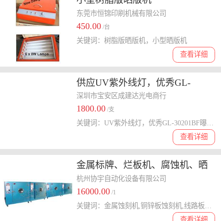
东莞市恒锦印刷机械有限公司
450.00
/台
关键词：树脂版晒版机，小型晒版机
查看详细
供应UV紫外线灯，优秀GL-
30201BF曝光灯，3KW晒版机灯
深圳市宝安区成建达光电商行
1800.00
价格
/支
关键词：UV紫外线灯，优秀GL-30201BF曝光灯，3KW晒版机灯价格
查看详细
金属标牌、烂板机、腐蚀机、晒
版机、
杭州协宇自动化设备有限公司
16000.00
/1
关键词：金属蚀刻机,铜锌板蚀刻机,线路板蚀刻机
查看详细