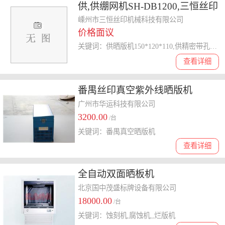
供,供绷网机SH-DB1200,三恒丝印
优质商家
嵊州市三恒丝印机械科技有限公司
价格面议
关键词：供晒版机150*120*110,供精密带孔定位丝网印刷机,供SH-HDS1100,供
查看详细
番禺丝印真空紫外线晒版机
广州市华运科技有限公司
3200.00
/台
关键词：番禺真空晒版机
查看详细
全自动双面晒板机
北京国中茂盛标牌设备有限公司
18000.00
/台
关键词：蚀刻机,腐蚀机,,烂版机