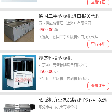
查看详细
德国二手晒版机进口报关代理
万享供应链管理（上海）有限公司
4500.00
/箱
关键词：德国二手晒版机进口报关代理
查看详细
茂盛科技晒版机
北京国中茂盛标牌设备有限公司
4500.00
/台
关键词：烂版机，蚀刻机,晒版机
查看详细
晒版机真空泵品牌那个好-可以选
择马力机电闽台台冠晒版机真空
东莞市马力机电有限公司