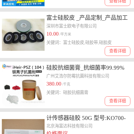
查看详细
富士硅胶皮 _产品定制_产品加工
_品质**-硅胶皮生产厂家
深圳市富士欧电子有限公司
10.00
/平方米
关键词：富士硅胶皮,硅胶带,硅胶皮
查看详细
硅胶抗细菌膏_抗细菌率99.99%
广州艾浩尔防霉抗菌科技有限公司
380.00
/千克
关键词：硅胶抗细菌膏
查看详细
计传感器硅胶 50G 型号:KO700-
TZM-1库号：M89486
北京海富达科技有限公司
价格面议