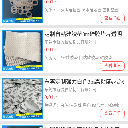
0.01
/个
关键词：透明硅胶圈,防水硅胶圈,密封垫圈
查看详细
定制自粘硅胶垫3m硅胶垫片透明
黑色硅胶脚垫防滑防震硅胶垫
东莞市新诚胶粘制品有限公司
0.01
/个
关键词：3M硅胶垫,自粘硅胶垫,硅胶垫
查看详细
东莞定制强力白色3m高粘度eva泡
棉单双面胶垫
东莞市新诚胶粘制品有限公司
0.01
/个
关键词：白色3M泡棉,黑色3M泡棉,3M泡棉胶垫
查看详细