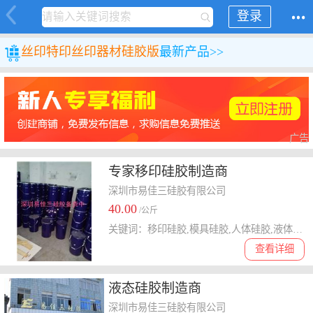
登录
丝印特印
丝印器材
硅胶版
最新产品>>
广告
专家移印硅胶制造商
深圳市易佳三硅胶有限公司
40.00
/公斤
关键词：移印硅胶,模具硅胶,人体硅胶,液体硅胶,液态硅胶
查看详细
液态硅胶制造商
深圳市易佳三硅胶有限公司