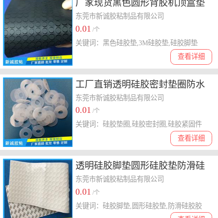
厂家现货黑色圆形背胶机顶盒垫
片自粘硅胶垫家具防滑防震消音
东莞市新诚胶粘制品有限公司
0.01
缓冲
/个
关键词：黑色硅胶垫,3M硅胶垫,硅胶脚垫
查看详细
工厂直销透明硅胶密封垫圈防水
硅胶密封圈黑色平垫尺寸定制
东莞市新诚胶粘制品有限公司
0.01
/个
关键词：硅胶垫圈,硅胶密封圈,硅胶紧固件
查看详细
透明硅胶脚垫圆形硅胶垫防滑硅
胶胶垫3m双面胶背硅胶脚垫现货
东莞市新诚胶粘制品有限公司
0.01
/个
关键词：硅胶脚垫,圆形硅胶垫,防滑硅胶胶