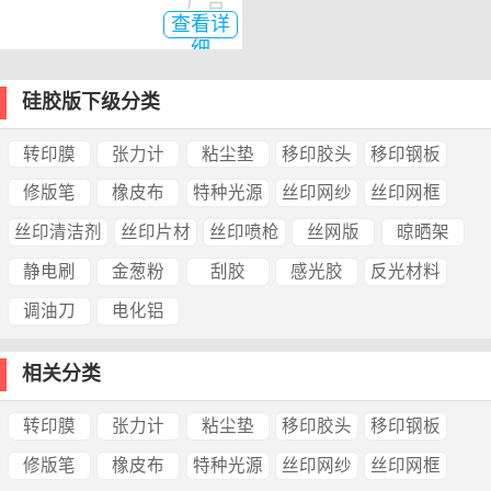
广告
查看详
细
硅胶版下级分类
转印膜
张力计
粘尘垫
移印胶头
移印钢板
修版笔
橡皮布
特种光源
丝印网纱
丝印网框
丝印清洁剂
丝印片材
丝印喷枪
丝网版
晾晒架
静电刷
金葱粉
刮胶
感光胶
反光材料
调油刀
电化铝
相关分类
转印膜
张力计
粘尘垫
移印胶头
移印钢板
修版笔
橡皮布
特种光源
丝印网纱
丝印网框