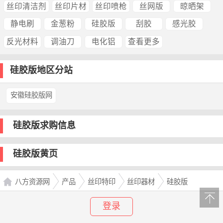
丝印清洁剂
丝印片材
丝印喷枪
丝网版
晾晒架
静电刷
金葱粉
硅胶版
刮胶
感光胶
反光材料
调油刀
电化铝
查看更多
硅胶版地区分站
安徽硅胶版网
硅胶版求购信息
硅胶版黄页
八方资源网
产品
丝印特印
丝印器材
硅胶版
登录