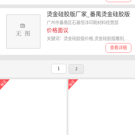
烫金硅胶版厂家_番禺烫金硅胶版
_烫金硅胶版的生产流程
广州市番禺区石基恒沣印刷材料经营部
价格面议
关键词：烫金硅胶版价格,烫金硅胶版雕刻,烫金硅胶版厂家,烫金硅胶版
查看详细
1
2