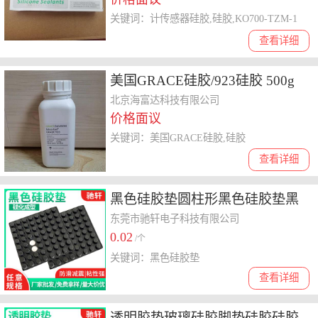
关键词：计传感器硅胶,硅胶,KO700-TZM-1
查看详细
美国GRACE硅胶/923硅胶 500g
型号:500g库号：M109921
北京海富达科技有限公司
价格面议
关键词：美国GRACE硅胶,硅胶
查看详细
黑色硅胶垫圆柱形黑色硅胶垫黑
色胶垫脚垫防滑垫硅脚垫片
东莞市驰轩电子科技有限公司
0.02
/个
关键词：黑色硅胶垫
查看详细
透明胶垫玻璃硅胶脚垫硅胶硅胶