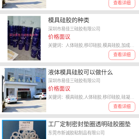
查看详细
模具硅胶的种类
深圳市易佳三硅胶有限公司
价格面议
关键词：人体硅胶,移印硅胶,模具硅胶,加成型硅胶,硅凝胶
查看详细
液体模具硅胶可以做什么
深圳市易佳三硅胶有限公司
价格面议
关键词：模具硅胶,人体硅胶,移印硅胶,硅凝胶,加成型硅胶
查看详细
工厂定制密封垫圈透明硅胶圈垫
片组合防水环保级密封垫圈
东莞市新诚胶粘制品有限公司