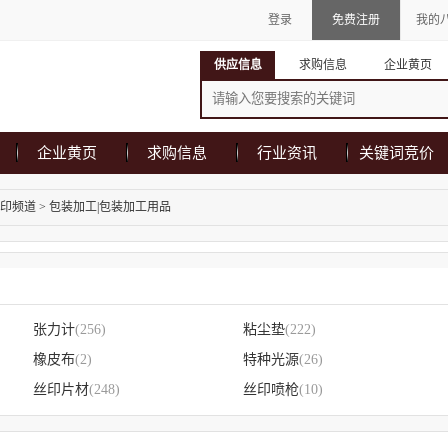
登录
免费注册
我的
供应信息
求购信息
企业黄页
企业黄页
求购信息
行业资讯
关键词竞价
印频道
>
包装加工|包装加工用品
张力计
(256)
粘尘垫
(222)
橡皮布
(2)
特种光源
(26)
丝印片材
(248)
丝印喷枪
(10)