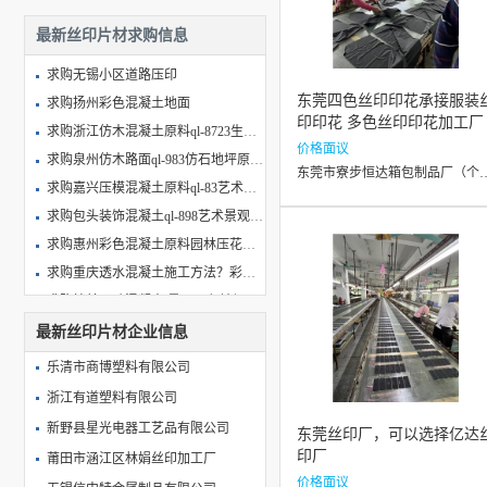
最新丝印片材求购信息
求购无锡小区道路压印
东莞四色丝印印花承接服装
求购扬州彩色混凝土地面
印印花 多色丝印印花加工厂
求购浙江仿木混凝土原料ql-8723生态亚膜地坪压花地坪厂家价格
价格面议
求购泉州仿木路面ql-983仿石地坪原料厂家直销价格及施工
东莞市寮步恒达箱包制品
求购嘉兴压模混凝土原料ql-83艺术景观压花地坪杭州勤路厂家价格
求购包头装饰混凝土ql-898艺术景观压花压模地坪原料厂家价格
求购惠州彩色混凝土原料园林压花地坪 生态压印地坪材料厂家价格
求购重庆透水混凝土施工方法？彩色透水地坪材料有哪些？
求购桂林无砂混凝土 景观压印地坪 水泥压花地坪原料厂家价格
求购成都彩色混凝土地面多少钱一平方米？艺术压花地坪报价
最新丝印片材企业信息
求购混凝土压花怎么做？压花地坪施工工艺
乐清市商博塑料有限公司
求购采购尼龙扎带（量大）
浙江有道塑料有限公司
求购插销式尼龙扎带5*110
新野县星光电器工艺品有限公司
东莞丝印厂，可以选择亿达
求购尼龙扎带
印厂
莆田市涵江区林娟丝印加工厂
求购尼龙扎带
价格面议