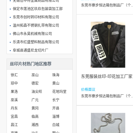
无锡信中特金属制品有限公司
东莞市寮步恒达箱包制品
保定市莲池区玖玖包装袋加工部
东莞市创时转印材料有限公司
温州拓森不锈钢扎带有限公司
佛山市永昊机械有限公司
乐清市红盛塑料制品有限公司
阜城县通盛尼龙切片厂
乐清市仁泰塑业有限公司
丝印片材热门地区推荐
东莞市赞合实业有限公司
徐汇
巫山
珠海
乐清市达人电气有限公司
东莞服装丝印-印花加工厂家
琼中
德宏
黄山
大连巨尔达科技发展有限公司
价格面议
果洛
油尖旺
花地玛堂
东莞市寮步恒达箱包制品
巫溪
广元
长宁
丹东
黄冈
开县
宜昌
临高
淄博
昌江
湘西
白城