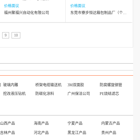
价格面议
价格面议
福州聚福兴自动化有限公司
东莞市寮步恒达箱包制品厂（个体工商户）
9
10
司
玻璃内雕
桥架电缆输送机
3M双面胶
防腐螺旋钢管
挖改液压钻机
防碳化涂料
广州保洁公司
PE烧结滤芯
山西产品
海南产品
宁夏产品
内蒙古产品
吉林产品
河北产品
黑龙江产品
贵州产品