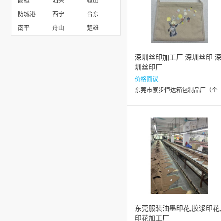
高雄
汕头
鞍山
防城港
西宁
台东
南平
舟山
楚雄
深圳丝印加工厂 深圳丝印 
圳丝印厂
价格面议
东莞市寮步恒达箱包制品
东莞服装油墨印花,胶浆印花
印花加工厂