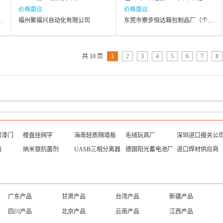
价格面议
价格面议
厂（个体工商户）
福州聚福兴自动化有限公司
东莞市寮步恒达箱包制品厂（个体工商户）
共 10 页
1
2
3
4
5
6
7
8
烤漆门
楼盘挂网字
海南轻质隔墙板
毛绒玩具厂
深圳进口报关公
构
纳米银抗菌剂
UASB三相分离器
德国阳光蓄电池厂
进口焊材供应商
广东产品
甘肃产品
台湾产品
新疆产品
四川产品
北京产品
云南产品
江西产品