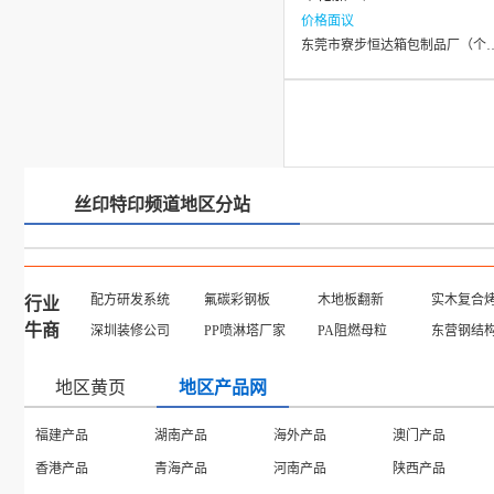
价格面议
东莞市寮步恒达箱包制品
丝印特印频道地区分站
配方研发系统
氟碳彩钢板
木地板翻新
实木复合
行业
牛商
深圳装修公司
PP喷淋塔厂家
PA阻燃母粒
东营钢结
地区黄页
地区产品网
福建产品
湖南产品
海外产品
澳门产品
香港产品
青海产品
河南产品
陕西产品