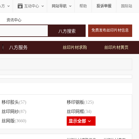
八方
互动中心
网站导航
帮助
投诉举报
国际站
资讯中心
免费发布丝印片材信息
八方服务
丝印片材求购
丝印片材黄页
移印胶头
(57)
移印钢板
(125)
丝印网纱
(87)
丝印网框
(34)
丝网版
(3660)
显示全部