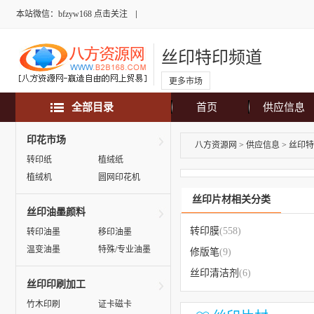
本站微信：bfzyw168 点击关注
丝印特印频道
更多市场
全部目录
首页
供应信息
印花市场
八方资源网
>
供应信息
>
丝印特
转印纸
植绒纸
植绒机
圆网印花机
丝印片材相关分类
丝印油墨颜料
转印膜
(558)
转印油墨
移印油墨
温变油墨
特殊/专业油墨
修版笔
(9)
丝印清洁剂
(6)
丝印印刷加工
竹木印刷
证卡磁卡