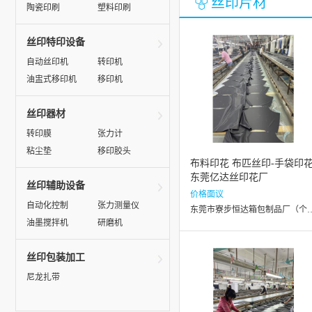
丝印片材
陶瓷印刷
塑料印刷
丝印特印设备
自动丝印机
转印机
油盅式移印机
移印机
丝印器材
转印膜
张力计
粘尘垫
移印胶头
布料印花 布匹丝印-手袋印花
东莞亿达丝印花厂
丝印辅助设备
价格面议
自动化控制
张力测量仪
东莞市寮步恒达箱包制品
油墨搅拌机
研磨机
丝印包装加工
尼龙扎带