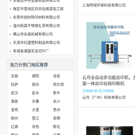
无锡信中特金属制品有限公司
无尘研磨机
上海特锐环保科技有限公司
保定市莲池区玖玖包装袋加工部
东莞市创时转印材料有限公司
温州拓森不锈钢扎带有限公司
佛山市永昊机械有限公司
乐清市红盛塑料制品有限公司
阜城县通盛尼龙切片厂
乐清市仁泰塑业有限公司
张力计热门地区推荐
东莞市赞合实业有限公司
东丽
德阳
龙岩
乐清市达人电气有限公司
云月全自动多功能丝印机，
面一体丝印丝网印刷机
拉萨
丽水
哈尔滨
大连巨尔达科技发展有限公司
250000.00 元/250000
武汉
彭水
新乡
云月（广州）科技有限公司
酒泉
长春
永川
宝鸡
大堂
贵州
徐州
垫江
安顺
辽源
百色
新北