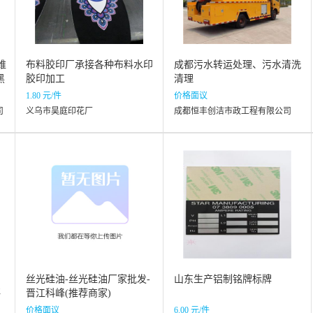
维
布料胶印厂承接各种布料水印
成都污水转运处理、污水清洗
黑
胶印加工
清理
1.80 元/件
价格面议
司
义乌市昊庭印花厂
成都恒丰创洁市政工程有限公司
丝光硅油-丝光硅油厂家批发-
山东生产铝制铭牌标牌
坪
晋江科峰(推荐商家)
坪
价格面议
6.00 元/件