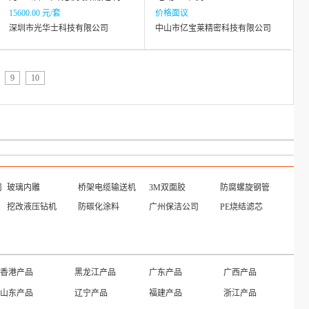
15600.00 元/套
价格面议
深圳市光华士科技有限公司
中山市亿宝莱精密科技有限公司
9
10
司
玻璃内雕
桥架电缆输送机
3M双面胶
防腐螺旋钢管
挖改液压钻机
防碳化涂料
广州保洁公司
PE烧结滤芯
香港产品
黑龙江产品
广东产品
广西产品
山东产品
辽宁产品
福建产品
浙江产品