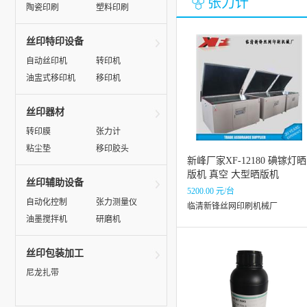
张力计
陶瓷印刷
塑料印刷
丝印特印设备
自动丝印机
转印机
油盅式移印机
移印机
丝印器材
转印膜
张力计
粘尘垫
移印胶头
新峰厂家XF-12180 碘镓灯晒
版机 真空 大型晒版机
丝印辅助设备
5200.00 元/台
自动化控制
张力测量仪
临清新锋丝网印刷机械厂
油墨搅拌机
研磨机
丝印包装加工
尼龙扎带