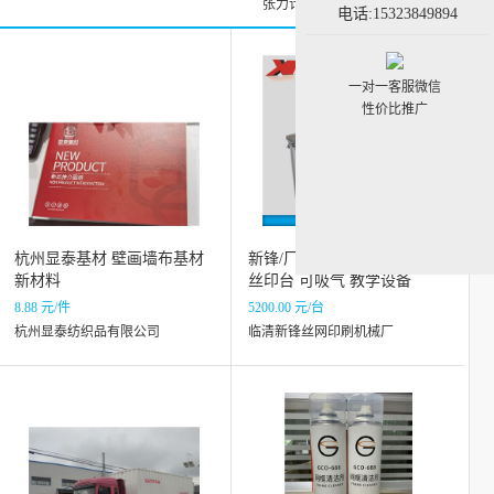
张力计求购信息
张力计黄页
电话:15323849894
一对一客服微信
性价比推广
杭州显泰基材 壁画墙布基材
新锋/厂家直销 木质版画手动
新材料
丝印台 可吸气 教学设备
8.88 元/件
5200.00 元/台
杭州显泰纺织品有限公司
临清新锋丝网印刷机械厂