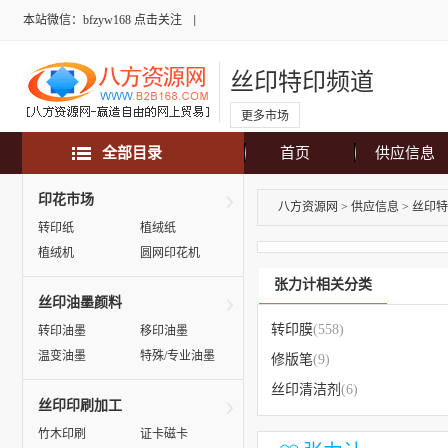
本站微信：bfzyw168 点击关注
丝印特印频道
更多市场
全部目录
首页
供应信息
印花市场
八方资源网
>
供应信息
>
丝印特
转印纸
植绒纸
植绒机
圆网印花机
张力计相关分类
丝印油墨颜料
转印膜
(558)
转印油墨
移印油墨
温变油墨
特殊/专业油墨
修版笔
(9)
丝印清洁剂
(6)
丝印印刷加工
竹木印刷
证卡磁卡