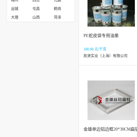
梅州
西贡
元朗
运城
屯昌
鹤岗
大理
山西
菏泽
PE蛇皮袋专用油墨
180.00 元/千克
凯贤实业（上海）有限公司
金雄单边铝边框20*30CM扁