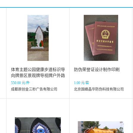
体育主题公园健康步道标识导
防伪荣誉证设计制作印刷
向牌景区景观牌导视牌户外路
标指示牌
550.00 元/件
1.00 元/套
成都原创金三秒广告有限公司
北京国峰晶华防伪科技有限公司