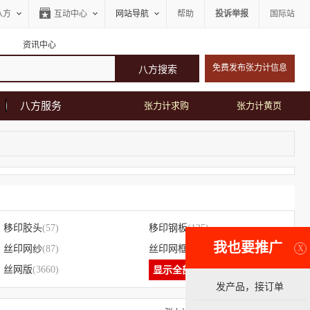
八方
互动中心
网站导航
帮助
投诉举报
国际站
资讯中心
免费发布张力计信息
八方服务
张力计求购
张力计黄页
移印胶头
(57)
移印钢板
(125)
我也要推广
X
丝印网纱
(87)
丝印网框
(34)
丝网版
(3660)
显示全部
发产品，接订单