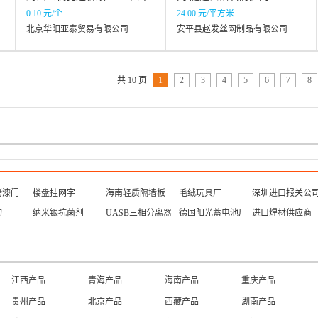
袋定制
0.10 元/个
24.00 元/平方米
北京华阳亚泰贸易有限公司
安平县赵发丝网制品有限公司
共 10 页
1
2
3
4
5
6
7
8
烤漆门
楼盘挂网字
海南轻质隔墙板
毛绒玩具厂
深圳进口报关公
构
纳米银抗菌剂
UASB三相分离器
德国阳光蓄电池厂
进口焊材供应商
江西产品
青海产品
海南产品
重庆产品
贵州产品
北京产品
西藏产品
湖南产品