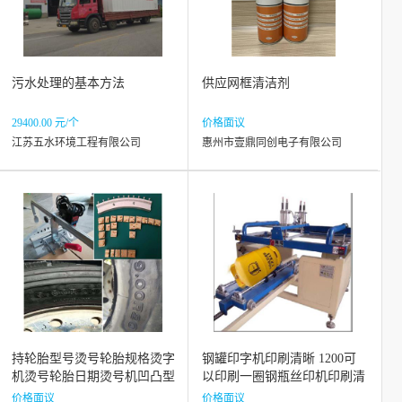
污水处理的基本方法
供应网框清洁剂
29400.00 元/个
价格面议
江苏五水环境工程有限公司
惠州市壹鼎同创电子有限公司
持轮胎型号烫号轮胎规格烫字
钢罐印字机印刷清晰 1200可
机烫号轮胎日期烫号机凹凸型
以印刷一圈钢瓶丝印机印刷清
号烫号机
晰
价格面议
价格面议