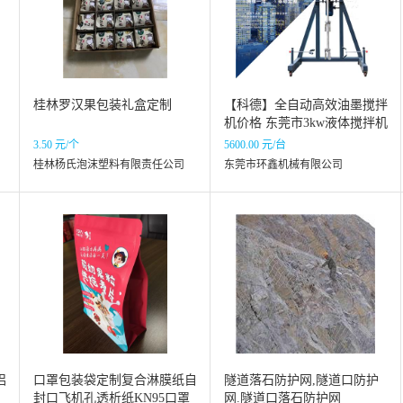
桂林罗汉果包装礼盒定制
【科德】全自动高效油墨搅拌
机价格 东莞市3kw液体搅拌机
现货上市
3.50 元/个
5600.00 元/台
桂林杨氏泡沫塑料有限责任公司
东莞市环鑫机械有限公司
铝
口罩包装袋定制复合淋膜纸自
隧道落石防护网,隧道口防护
封口飞机孔透析纸KN95口罩
网.隧道口落石防护网