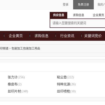
登录
免费注册
我的
供应信息
求购信息
企业黄页
企业黄页
求购信息
行业资讯
关键词竞价
印频道
>
包装加工|包装加工用品
张力计
(256)
粘尘垫
(222)
橡皮布
(2)
特种光源
(26)
丝印片材
(248)
丝印喷枪
(10)