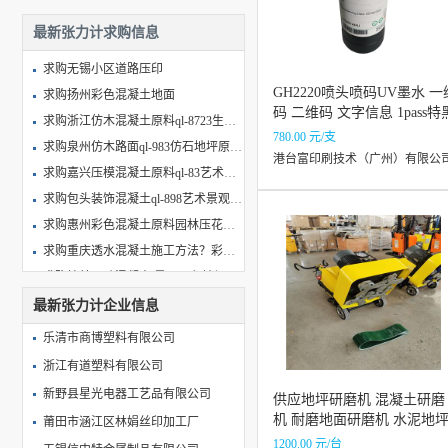
最新张力计求购信息
求购无锡小区道路压印
GH2220喷头喷码UV墨水 一
求购扬州彩色混凝土地面
码 二维码 文字信息 1pass特
求购浙江仿木混凝土原料ql-8723生态亚膜地坪压花地坪厂家价格
UV墨水
780.00 元/支
求购泉州仿木路面ql-983仿石地坪原料厂家直销价格及施工
港台富印刷技术（广州）有限公
求购嘉兴压模混凝土原料ql-83艺术景观压花地坪杭州勤路厂家价格
求购包头装饰混凝土ql-898艺术景观压花压模地坪原料厂家价格
求购惠州彩色混凝土原料园林压花地坪 生态压印地坪材料厂家价格
求购重庆透水混凝土施工方法？彩色透水地坪材料有哪些？
求购桂林无砂混凝土 景观压印地坪 水泥压花地坪原料厂家价格
求购成都彩色混凝土地面多少钱一平方米？艺术压花地坪报价
最新张力计企业信息
求购混凝土压花怎么做？压花地坪施工工艺
乐清市商博塑料有限公司
求购采购尼龙扎带（量大）
浙江有道塑料有限公司
求购插销式尼龙扎带5*110
新野县星光电器工艺品有限公司
供应地坪研磨机 混凝土研磨
求购尼龙扎带
机 耐磨地面研磨机 水泥地
莆田市涵江区林娟丝印加工厂
求购尼龙扎带
研磨机 环氧地面研磨机 地
1200.00 元/台