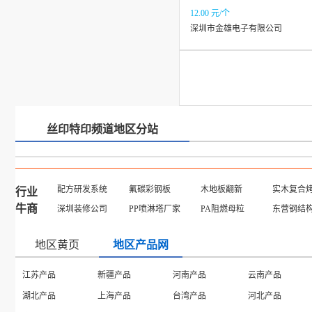
12.00 元/个
深圳市金雄电子有限公司
丝印特印频道地区分站
配方研发系统
氟碳彩钢板
木地板翻新
实木复合
行业
牛商
深圳装修公司
PP喷淋塔厂家
PA阻燃母粒
东营钢结
地区黄页
地区产品网
江苏产品
新疆产品
河南产品
云南产品
湖北产品
上海产品
台湾产品
河北产品