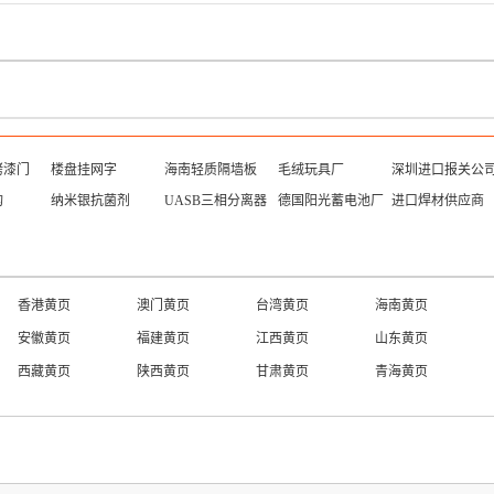
烤漆门
楼盘挂网字
海南轻质隔墙板
毛绒玩具厂
深圳进口报关公
构
纳米银抗菌剂
UASB三相分离器
德国阳光蓄电池厂
进口焊材供应商
吉林产品
安徽产品
黑龙江产品
广西产品
宁夏产品
贵州产品
山东产品
福建产品
陕西产品
海外产品
台湾产品
江西产品