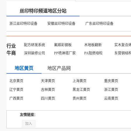
丝印特印频道地区分站
浙江丝印特印设备
安徽丝印特印设备
广东丝印特印设备
配方研发系统
氟碳彩钢板
木地板翻新
实木复合
行业
牛商
深圳装修公司
PP喷淋塔厂家
PA阻燃母粒
东营钢结
地区黄页
地区产品网
辽宁产品
青海产品
重庆产品
香港产品
天津产品
西藏产品
浙江产品
内蒙古产品
广东产品
江苏产品
湖北产品
四川产品
友情链接：
加入