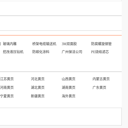
司
玻璃内雕
桥架电缆输送机
3M双面胶
防腐螺旋钢管
挖改液压钻机
防碳化涂料
广州保洁公司
PE烧结滤芯
山西产品
上海产品
甘肃产品
湖南产品
海南产品
河南产品
云南产品
河北产品
新疆产品
北京产品
澳门产品