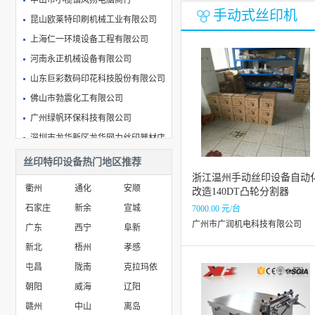
中山市小榄镇风扬电脑商行
手动式丝印机
昆山欧莱特印刷机械工业有限公司
上海仁一环境设备工程有限公司
河南永正机械设备有限公司
山东巨彩数码印花科技股份有限公司
佛山市勃震化工有限公司
广州绿帆环保科技有限公司
深圳市龙华新区龙华网力丝印器材店
佛山市顺德区伦教瑞科特玻璃机械厂
丝印特印设备热门地区推荐
武汉火车头科技有限公司
浙江温州手动丝印设备自动
衢州
通化
安顺
改造140DT凸轮分割器
石家庄
新余
宣城
7000.00 元/台
广州市广润机电科技有限公司
广东
西宁
阜新
新北
梧州
孝感
屯昌
陇南
克拉玛依
朝阳
威海
辽阳
赣州
中山
离岛