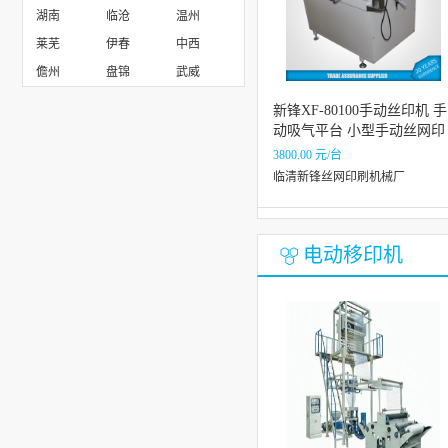
湖南
临沧
温州
莱芜
伊春
中西
儋州
盘锦
武威
新锋XF-80100手动丝印机 手
动吸气平台 小型手动丝网印
刷机 厂家直销 礼品包装手
3800.00 元/台
丝印机 可吸气 教学设备
临清新锋丝网印刷机械厂
电动移印机