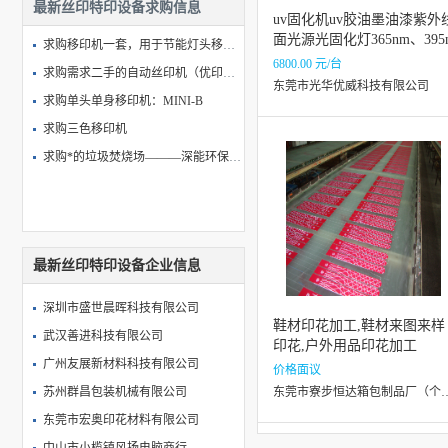
最新丝印特印设备求购信息
U-550 皮带张力计（ U-508替代款， U-508已经停产） 型号:U-550库号：M18062
uv固化机uv胶油墨油漆紫外
面光源光固化灯365nm、395
100L双行星真空搅拌机商用液体搅拌机粉末真空搅拌机 加热
求购移印机一套，用于节能灯头移印。双色双推自动套印，含翻转汽缸+滚印夹具
m紫光灯
6800.00 元/台
求购需求二手的自动丝印机（优印牌）
东莞市光华优威科技有限公司
求购单头单身移印机：MINI-B
求购三色移印机
求购*的垃圾焚烧场———深能环保金奖的背后的真相
最新丝印特印设备企业信息
深圳市盛世晨晖科技有限公司
鞋材印花加工,鞋材来图来样
武汉善进科技有限公司
印花,户外用品印花加工
广州友展新材料科技有限公司
价格面议
苏州群昌包装机械有限公司
东莞市寮步恒达箱包制品
东莞市宏奥印花材料有限公司