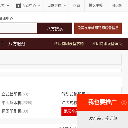
八方
互动中心
网站导航
帮助
投诉举报
国际站
资讯中心
免费发布丝印特印设备信息
八方服务
丝印特印设备求购
丝印特印设备黄页
立式丝印机
(53)
气动式移印机
(5)
我也要推广
X
平面丝印机
(2398)
油盅式移印机
(4)
标签印刷机
(33)
显示全部
发产品，接订单