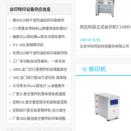
丝印特印设备供应信息
惠州D20快干溶剂油纺织印染助剂
同志科技立式丝印机T1200D
UV喷墨水喷码机cij喷墨用染料黑BTN-高黑易调
抽屉式uv固化箱uv胶水光固化紫外线uvled固化机365nmuvled固化灯
1000.00 元/台
XY-160L高频移印机
北京中科同志科技股份有限公司
东莞D20快干溶剂油纺织印染助剂防锈油
工厂多功能自动烫画机，一体式自动烫画机，组合式自动烫画机
移印机
1000L龙门式行星搅拌机润滑脂真空分散混合搅拌机
500L龙门双行星动力混合机 液体硅胶搅拌机 石墨烯强力搅拌机
大功率水冷uvle固化灯 uv油墨紫外线uvled固化机 流水线光固化
厂家2L真空搅拌机膏体液体高速搅拌机双行星搅拌机实验室
定制50L真空重型捏合机高粘度混炼胶捏合机出料机橡胶密封胶
定制双行星实验室搅拌机 动力真空混合机1L锡膏锂电池脱泡混合机
厂家300L脱泡真空搅拌机环氧树脂多功能搅拌机陶瓷浆料强力搅拌分散机
输送式uvled固化机uv胶水流水线紫外线uvled固化灯光固化