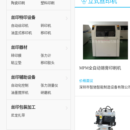
立式丝印机
陶瓷印刷
塑料印刷
丝印特印设备
自动丝印机
转印机
油盅式移印机
移印机
丝印器材
转印膜
张力计
粘尘垫
移印胶头
MPM全自动锡膏印刷机
丝印辅助设备
价格面议
自动化控制
张力测量仪
深圳市智驰智能制造设备有限公
油墨搅拌机
研磨机
丝印包装加工
尼龙扎带