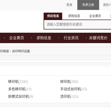
登录
免费注册
我的
供应信息
求购信息
企业黄页
企业黄页
求购信息
行业资讯
关键词竞价
印频道
>
丝印特印设备
移印机
(1341)
转印机
(202)
多色移印机
(11)
手动式丝印机
(12)
斜臂式丝印机
(9)
烫印机
(121)