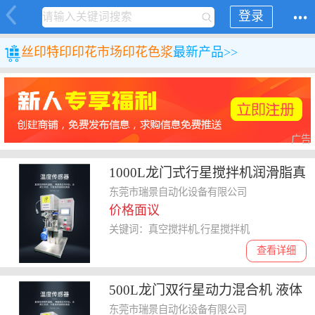
登录
丝印特印
印花市场
印花色浆
最新产品>>
广告
1000L龙门式行星搅拌机润滑脂真
空分散混合搅拌机
东莞市瑞景自动化设备有限公司
价格面议
关键词：真空搅拌机,行星搅拌机
查看详细
500L龙门双行星动力混合机 液体
硅胶搅拌机 石墨烯强力搅拌机
东莞市瑞景自动化设备有限公司