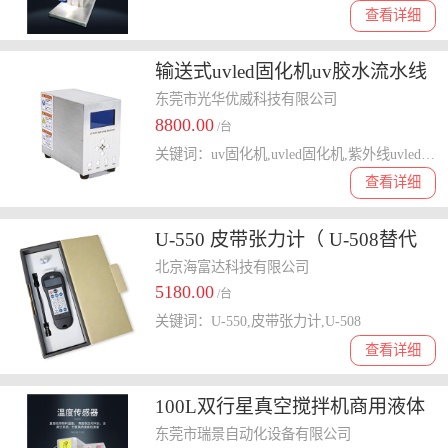
查看详细
输送式uvled固化机uv胶水流水线
紫外线uvled固化灯光固化
东莞市光华优威科技有限公司
8800.00
/台
关键词：uv固化机,uvled固化机,紫外线uvled固化灯,流水线uvled固化机,uvled固化设备
查看详细
U-550 皮带张力计（ U-508替代
款， U-508已经停产） 型号:U-
北京海富达科技有限公司
5180.00
550库号：M18062
/台
关键词：U-550,皮带张力计,U-508
查看详细
100L双行星真空搅拌机商用液体
搅拌机粉末真空搅拌机 加热
东莞市瑞景自动化设备有限公司