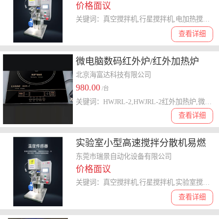
价格面议
关键词：真空搅拌机,行星搅拌机,电加热搅拌机,双行星搅拌机,行星真空搅拌机
查看详细
微电脑数码红外炉/红外加热炉
（防 腐蚀型） 型号:HWJRL-2库
北京海富达科技有限公司
980.00
号：M410559
/台
关键词：HWJRL-2,HWJRL-2红外加热炉,微电脑数码红外炉防,腐蚀型
查看详细
实验室小型高速搅拌分散机易燃
物防爆搅拌机真空胶水加热 搅拌
东莞市瑞景自动化设备有限公司
价格面议
罐
关键词：真空搅拌机,行星搅拌机,实验室搅拌机,防爆搅拌机,胶水搅拌机
查看详细