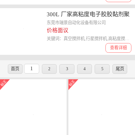
300L 厂家高粘度电子胶胶黏剂聚
氨酯密封胶真空分散脱泡搅拌机
东莞市瑞景自动化设备有限公司
价格面议
关键词：真空搅拌机,行星搅拌机,高粘度搅拌机,密封剂搅拌机,聚氨酯搅拌机
查看详细
1
首页
2
3
4
5
尾页