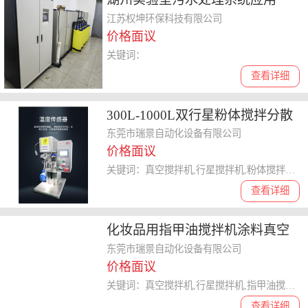
江苏权坤环保科技有限公司
价格面议
关键词：
查看详细
300L-1000L双行星粉体搅拌分散
机胶黏剂动力混合真空搅拌机
东莞市瑞景自动化设备有限公司
价格面议
关键词：真空搅拌机,行星搅拌机,粉体搅拌机,动力混合机,胶黏剂搅拌机
查看详细
化妆品用指甲油搅拌机涂料真空
分散机化工高速混料机设备
东莞市瑞景自动化设备有限公司
价格面议
关键词：真空搅拌机,行星搅拌机,指甲油搅拌机,涂料搅拌机,化工搅拌机
查看详细