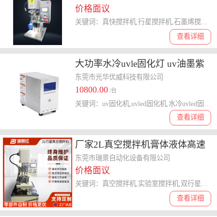
价格面议
关键词：真快搅拌机,行星搅拌机,石墨烯搅拌机
查看详细
大功率水冷uvle固化灯 uv油墨紫
外线uvled固化机 流水线光固化
东莞市光华优威科技有限公司
10800.00
/台
关键词：uv固化机,uvled固化机,水冷uvled固化机,紫外线uvled固化灯,uvled固化设备
查看详细
厂家2L真空搅拌机膏体液体高速
搅拌机双行星搅拌机实验室
东莞市瑞景自动化设备有限公司
价格面议
关键词：真空搅拌机,实验室搅拌机,双行星搅拌机,膏体搅拌机,液体搅拌机
查看详细