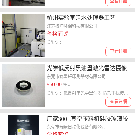
查看详细
杭州实验室污水处理器工艺
江苏权坤环保科技有限公司
价格面议
关键词：
查看详细
光学低反射黑油墨激光雷达摄像
头杂干扰提升成像精度
东莞市锦墨轩印刷器材有限公司
950.00
/千克
关键词：低反射率光学黑油墨,防杂干扰棱镜油墨,激光雷达吸光黑油墨
查看详细
厂家300L真空压料机硅胶玻璃胶
压胶机高粘度物料膏体油墨液压
东莞市瑞景自动化设备有限公司
价格面议