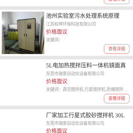
池州实验室污水处理系统原理
江苏权坤环保科技有限公司
价格面议
关键词：
查看详细
5L电加热搅拌压料一体机镜面真
空搅拌消泡机防爆行星搅拌机工
东莞市瑞景自动化设备有限公司
价格面议
业用
关键词：真空搅拌机,行星搅拌机,防爆搅拌机,电加热搅拌机,消泡搅拌机
查看详细
厂家加工行星式胶砂搅拌机 30L
实验室双行星混合机厂家
东莞市瑞景自动化设备有限公司
价格面议