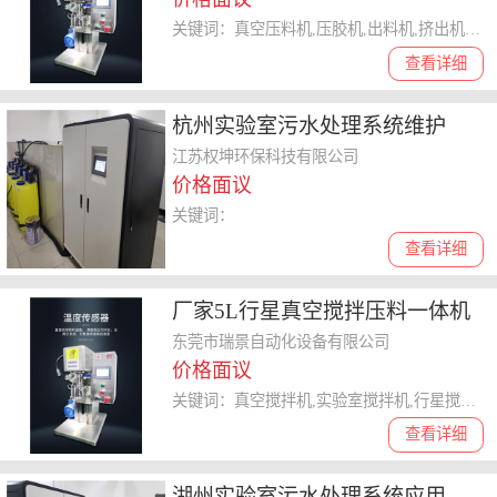
出料机
关键词：真空压料机,压胶机,出料机,挤出机,压出机
查看详细
杭州实验室污水处理系统维护
江苏权坤环保科技有限公司
价格面议
关键词：
查看详细
厂家5L行星真空搅拌压料一体机
小型实验混合机电子浆料搅拌机
东莞市瑞景自动化设备有限公司
价格面议
关键词：真空搅拌机,实验室搅拌机,行星搅拌机,电子浆料搅拌机,小型搅拌机
查看详细
湖州实验室污水处理系统应用