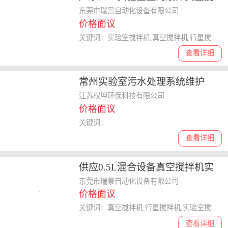
拌机冷却加热搅拌机小型粉体高
东莞市瑞景自动化设备有限公司
价格面议
速混料机
关键词：实验室搅拌机,真空搅拌机,行星搅拌机,小型搅拌机,真空混料机
查看详细
常州实验室污水处理系统维护
江苏权坤环保科技有限公司
价格面议
关键词：
查看详细
供应0.5L混合设备真空搅拌机实
验室搅拌机 高粘度物料搅拌机
东莞市瑞景自动化设备有限公司
价格面议
关键词：真空搅拌机,行星搅拌机,实验室搅拌机,高粘度搅拌机,真空混合机
查看详细