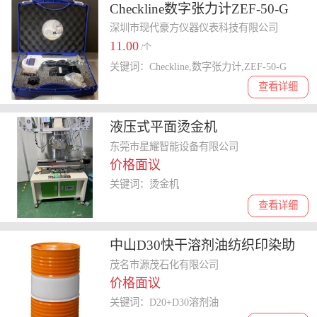
Checkline数字张力计ZEF-50-G
深圳市现代豪方仪器仪表科技有限公司
11.00
/个
关键词：Checkline,数字张力计,ZEF-50-G
查看详细
液压式平面烫金机
东莞市星耀智能设备有限公司
价格面议
关键词：烫金机
查看详细
中山D30快干溶剂油纺织印染助
剂防锈油
茂名市源茂石化有限公司
价格面议
关键词：D20+D30溶剂油