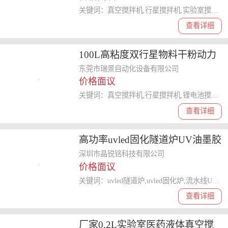
关键词：真空搅拌机,行星搅拌机,实验室搅拌机,双行星混合机,行星式混合机
查看详细
100L高粘度双行星物料干粉动力
混合机 锂电池真空搅拌机
东莞市瑞景自动化设备有限公司
价格面议
关键词：真空搅拌机,行星搅拌机,锂电池搅拌机,干粉搅拌机,高粘度搅拌机
查看详细
高功率uvled固化隧道炉UV油墨胶
水粘合剂瞬间固化生产流水线UV
深圳市晶锐铭科技有限公司
价格面议
固化机
关键词：uvled隧道炉,uvled固化炉,流水线UV固化机,生产线UV机,uv固化设备
查看详细
厂家0.2L实验室医药液体真空搅