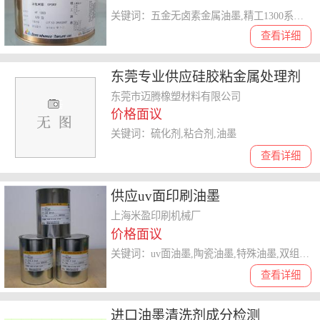
关键词：五金无卤素金属油墨,精工1300系列无卤油墨,无卤铝合金油墨
查看详细
东莞专业供应硅胶粘金属处理剂
东莞专业供应硅胶粘金属处理剂
东莞市迈腾橡塑材料有限公司
价格面议
关键词：硫化剂,粘合剂,油墨
查看详细
供应uv面印刷油墨
上海米盈印刷机械厂
价格面议
关键词：uv面油墨,陶瓷油墨,特殊油墨,双组份油墨,pom油墨,耐酒精油墨,自干双组份油墨
查看详细
进口油墨清洗剂成分检测