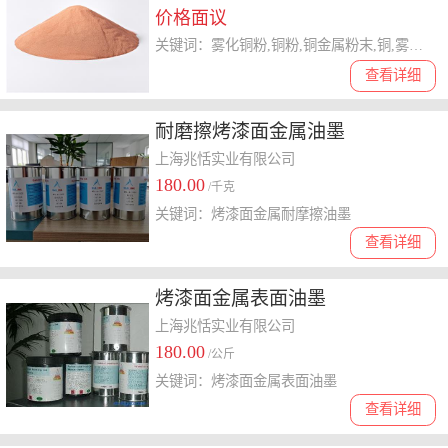
价格面议
金
关键词：雾化铜粉,铜粉,铜金属粉末,铜,雾化铜
查看详细
耐磨擦烤漆面金属油墨
上海兆恬实业有限公司
180.00
/千克
关键词：烤漆面金属耐摩擦油墨
查看详细
烤漆面金属表面油墨
上海兆恬实业有限公司
180.00
/公斤
关键词：烤漆面金属表面油墨
查看详细