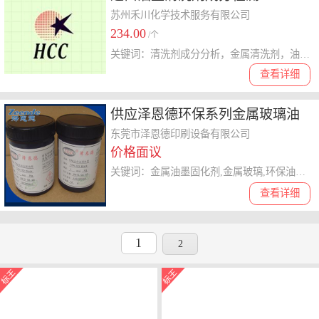
苏州禾川化学技术服务有限公司
234.00
/个
关键词：清洗剂成分分析，金属清洗剂，油墨清洗剂，清洗剂配方
查看详细
供应泽恩德环保系列金属玻璃油
墨
东莞市泽恩德印刷设备有限公司
价格面议
关键词：金属油墨固化剂,金属玻璃,环保油墨,慢干水
查看详细
1
2