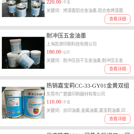
220.00
/千克
关键词：烤漆面铝合金油墨,铝合金烤漆面油墨,烤漆面油墨
查看详细
耐冲压五金油墨
上海凯贤印刷科技有限公司
180.00
/公斤
关键词：耐冲压自干五金油墨,耐冲压五金自干油墨,耐冲压五金油墨,耐冲压自干金属油墨,耐冲压金属自干油墨,耐冲压金属油墨
查看详细
热销嘉宝莉CC-33-GY01金黄双组
份金属印刷油墨
东莞市广楚盛印刷器材有限公司
110.00
/千克
关键词：丝印油墨,金属油墨,嘉宝莉油墨,印刷油墨,移印油墨,网印油墨
查看详细