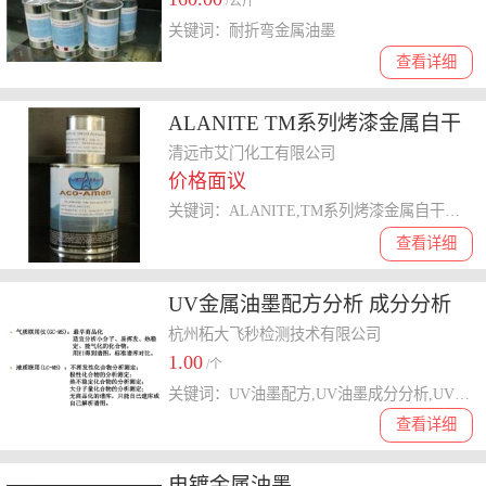
/公斤
关键词：耐折弯金属油墨
查看详细
ALANITE TM系列烤漆金属自干
油墨
清远市艾门化工有限公司
价格面议
关键词：ALANITE,TM系列烤漆金属自干油墨
查看详细
UV金属油墨配方分析 成分分析
杭州柘大飞秒检测技术有限公司
1.00
/个
关键词：UV油墨配方,UV油墨成分分析,UV油墨成分检测,UV油墨化验
查看详细
电镀金属油墨