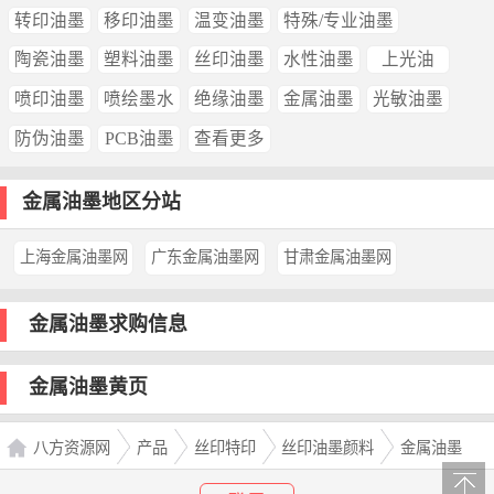
转印油墨
移印油墨
温变油墨
特殊/专业油墨
陶瓷油墨
塑料油墨
丝印油墨
水性油墨
上光油
喷印油墨
喷绘墨水
绝缘油墨
金属油墨
光敏油墨
防伪油墨
PCB油墨
查看更多
金属油墨地区分站
上海金属油墨网
广东金属油墨网
甘肃金属油墨网
金属油墨求购信息
金属油墨黄页
八方资源网
产品
丝印特印
丝印油墨颜料
金属油墨