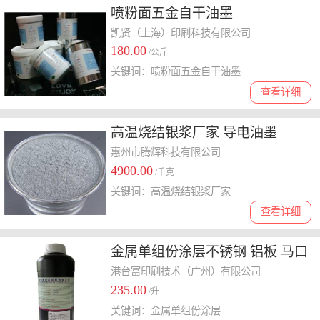
喷粉面五金自干油墨
凯贤（上海）印刷科技有限公司
180.00
/公斤
关键词：喷粉面五金自干油墨
查看详细
高温烧结银浆厂家 导电油墨
惠州市腾辉科技有限公司
4900.00
/千克
关键词：高温烧结银浆厂家
查看详细
金属单组份涂层不锈钢 铝板 马口
铁 钛合金 合金等涂层 5分钟表干
港台富印刷技术（广州）有限公司
235.00
/升
关键词：金属单组份涂层