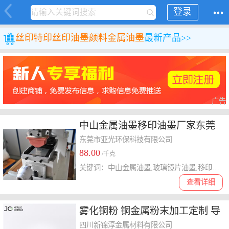
登录
丝印特印
丝印油墨颜料
金属油墨
最新产品>>
广告
中山金属油墨移印油墨厂家东莞
亚光环保科技有限公司
东莞市亚光环保科技有限公司
88.00
/千克
关键词：中山金属油墨,玻璃镜片油墨,移印网印油墨,显影油墨
查看详细
雾化铜粉 铜金属粉末加工定制 导
电油墨电碳制品化工接触电工合
四川新锦淳金属材料有限公司