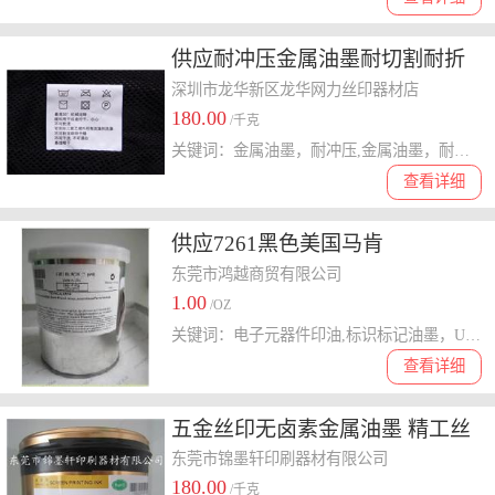
供应耐冲压金属油墨耐切割耐折
弯边缘不掉墨
深圳市龙华新区龙华网力丝印器材店
180.00
/千克
关键词：金属油墨，耐冲压,金属油墨，耐切割,金属油墨，耐冲压,五金油墨
查看详细
供应7261黑色美国马肯
MARKEM）油墨
东莞市鸿越商贸有限公司
1.00
/OZ
关键词：电子元器件印油,标识标记油墨，UV油墨，橡胶印油，树脂印油，PP/PO/PE/OPP/PBT/PPS材料印油，金属器材油墨，瓷器印油
查看详细
五金丝印无卤素金属油墨 精工丝
印油墨HF 1300系列
东莞市锦墨轩印刷器材有限公司
180.00
/千克