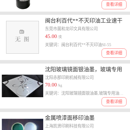
查看详细
闽台利百代**不灭印油工业速干
印油SI-55黑蓝红百多色不易褪色
东莞市菌和龙印文具有限公司
45.00
/支
关键词：闽台利百代**不灭印油SI-55
查看详细
沈阳玻璃镜面银油墨，玻璃专用
油墨，沈阳艺术玻璃橱柜镜面油
沈阳赤那印刷机械有限公司
70.00
墨价格
/kg
关键词：沈阳玻璃镜面银油墨,玻璃专用油墨,沈阳艺术玻璃橱柜镜面油墨价格
查看详细
金属喷漆面移印油墨
上海凯贤印刷科技有限公司