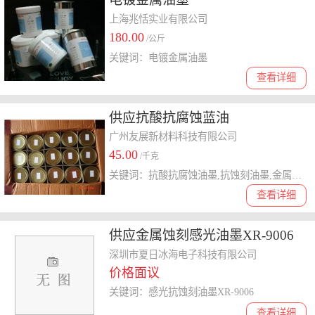
上海兆恬实业有限公司
180.00
/公斤
关键词：电镀金属油墨
查看详细
供应抗酸抗腐蚀蓝油
广州友展新材料科技有限公司
45.00
/千克
关键词：抗酸抗腐蚀油墨,抗蚀刻油墨,金属保护油墨
查看详细
供应金属蚀刻感光油墨XR-9006
深圳市夏日冰海电子科技有限公司
价格面议
关键词：感光抗蚀刻油墨XR-9006
查看详细