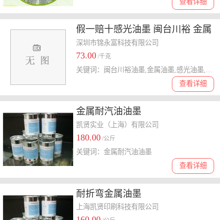
查看详细
假一赔十感光油墨 闽台川裕 金属
油墨PR-2000SA 感光浆/PR-3900
深圳市锦永富科技有限公司
73.00
/千克
关键词：闽台川裕油墨,金属油墨,感光油墨,川裕油墨,闽台金属油墨
查看详细
金属耐汽油油墨
凯贤实业（上海）有限公司
180.00
/公斤
关键词：金属耐汽油油墨
查看详细
耐折弯金属油墨
上海凯贤印刷科技有限公司
160.00