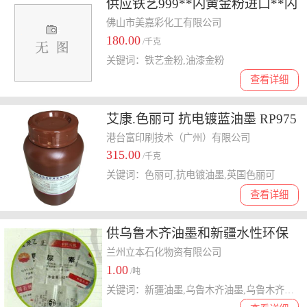
供应铁艺999**闪黄金粉进口**闪
黄金粉价格
佛山市美嘉彩化工有限公司
180.00
/千克
关键词：铁艺金粉,油漆金粉
查看详细
艾康.色丽可 抗电镀蓝油墨 RP975
抗电镀蓝 Plating Resist Blue
港台富印刷技术（广州）有限公司
315.00
/千克
关键词：色丽可,抗电镀油墨,英国色丽可
查看详细
供乌鲁木齐油墨和新疆水性环保
油墨
兰州立本石化物资有限公司
1.00
/吨
关键词：新疆油墨,乌鲁木齐油墨,乌鲁木齐水性环保油墨,新疆水性环保油墨,水性环保油墨,油墨