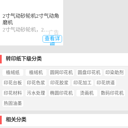
2寸气动砂轮机2寸气动角
磨机
2寸气动砂轮机，2寸气动角磨机
广告
查看详
细
转印纸下级分类
植绒纸
植绒机
圆网印花机
圆盘印花机
印染助剂
印花台板
印花色浆
印花胶浆
印花加工
印花烘道
印花材料
污水处理
椭圆印花机
烫画机
数码印花机
热固油墨
相关分类