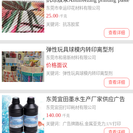
东莞市幸运印花材料有限公司
25.00
/千克
关键词：抗冻胶浆
查看详细
弹性玩具球模内转印离型剂
东莞市和易新材料有限公司
价格面议
关键词：弹性玩具球模内转印离型剂
查看详细
东莞宜田墨水生产厂家供应广告
牌路标金属亚克力UV打印墨水
东莞宜田打印耗材有限公司
140.00
/千克
关键词：广告牌路标,金属亚克力,UV打印
查看详细