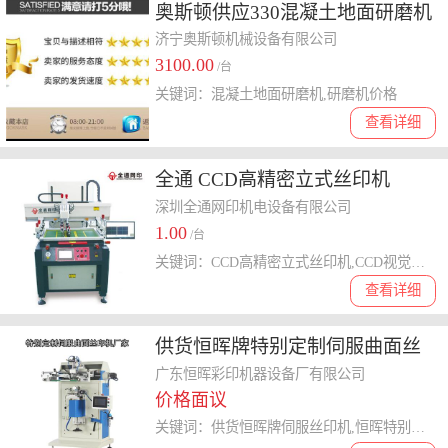
奥斯顿供应330混凝土地面研磨机
价格
济宁奥斯顿机械设备有限公司
3100.00
/台
关键词：混凝土地面研磨机,研磨机价格
查看详细
全通 CCD高精密立式丝印机
深圳全通网印机电设备有限公司
1.00
/台
关键词：CCD高精密立式丝印机,CCD视觉对位丝印机,玻璃丝印机,丝印机,丝网印刷机,丝印机厂家,全自动丝印机,半自动丝印机,全通丝印机,丝印机求购
查看详细
供货恒晖牌特别定制伺服曲面丝
印机SS2-450S
广东恒晖彩印机器设备厂有限公司
价格面议
关键词：供货恒晖牌伺服丝印机,恒晖特别伺服丝印机定制,单反相机专用丝印机