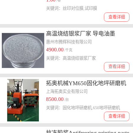
/卷
关键词：丝印对位膜,试印膜
查看详细
高温烧结银浆厂家 导电油墨
惠州市腾辉科技有限公司
4900.00
/千克
关键词：高温烧结银浆厂家
查看详细
拓奥机械YM650固化地坪研磨机
混凝土地坪研磨抛光一体机厂价
上海拓奥实业有限公司
8500.00
直销
/台
关键词：固化地坪研磨机,650地坪研磨机
查看详细
抗冻胶浆Antifreezing printing paste