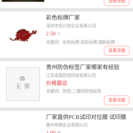
查看详细
彩色标牌厂家
深圳市恒兴安实业有限公司
2.50
/个
关键词：彩色标牌,炫彩标牌,镭射标牌
查看详细
贵州防伪标签厂家哪家有经验
江苏诺真防伪科技有限公司
价格面议
关键词：防伪,二维码防伪标签
查看详细
厂家直供PCB试印对位膜 试印膜
丝印膜 文字对位膜 丝印对位膜
惠州帝姆实业有限公司
1.00