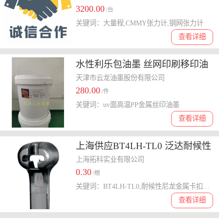
3200.00
/台
关键词：大量程,CMMY张力计,钢网张力计
查看详细
水性利乐包油墨 丝网印刷移印油
墨 uv面高温PP金属丝印油墨
天津市云龙油墨股份有限公司
280.00
/件
关键词：uv面高温PP金属丝印油墨
查看详细
上海供应BT4LH-TL0 泛达耐候性
尼龙金属卡扣扎带
上海拓科实业有限公司
0.30
/根
关键词：BT4LH-TL0,耐候性尼龙金属卡扣扎带
查看详细