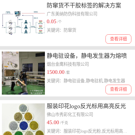
防窜货不干胶标签的解决方案
广东美纳防伪科技有限公司
0.05
/个
关键词：防窜货
查看详细
静电驻设备，静电发生器为熔喷
布提供强大电场加持，大功率强
烟台金鹰科技有限公司
1500.00
电场电荷纵深驻
/套
关键词：静电驻设备,静电驻机,静电发生器
查看详细
服装印花logo反光标用高亮反光
粉 反光带警示条用反光粉
佛山市秀彩化工有限公司
45.00
/千克
关键词：服装印花logo反光粉,反光标用高亮反光粉,反光带警示条用反光粉