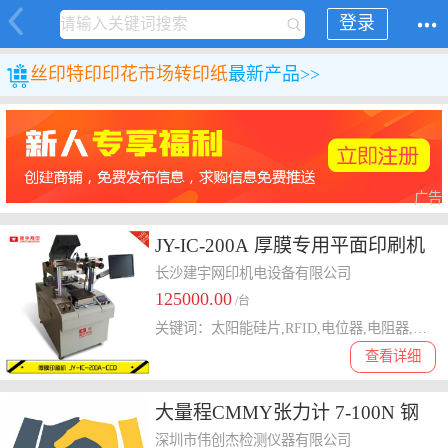
登录
丝印特印
印花市场
转印纸
最新产品>>
广告
JY-IC-200A 厚膜专用平面印刷机
长沙建宇网印机电设备有限公司
125000.00
/台
关键词：太阳能硅片,RFID,电位器,电阻器,多孔陶瓷
查看详细
大量程CMMY张力计 7-100N 钢
网张力计 丝网张力测试仪
深圳市伟创杰检测仪器有限公司