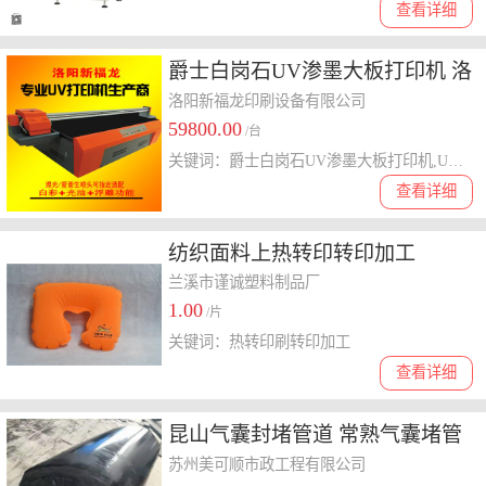
查看详细
爵士白岗石UV渗墨大板打印机 洛
阳新爵士白岗石UV渗墨大板打印
洛阳新福龙印刷设备有限公司
59800.00
机 洛阳新福龙厂家直销福龙厂家
/台
关键词：爵士白岗石UV渗墨大板打印机,UV渗墨大板打印机,平板打印机
直销
查看详细
纺织面料上热转印转印加工
兰溪市谨诚塑料制品厂
1.00
/片
关键词：热转印刷转印加工
查看详细
昆山气囊封堵管道 常熟气囊堵管
道 张家港气囊堵管道
苏州美可顺市政工程有限公司