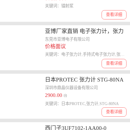
关键词：镭射浆
查看详细
亚博厂家直销 电子张力计，张力
器，超硬合金线嘴，防跳桥
东莞市亚博电子有限公司
价格面议
关键词：电子张力计,手持式电子张力计,张力器,超硬合金线嘴
查看详细
日本PROTEC 张力计 STG-80NA
张力计 丝网钢网张力计 数显张力
深圳市鼎晶仪器设备有限公司
2900.00
计
/台
关键词：日本PROTEC,张力计,STG-80NA
查看详细
西门子3UF7102-1AA00-0