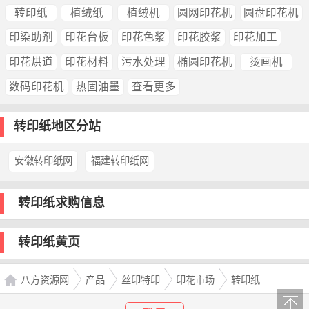
转印纸
植绒纸
植绒机
圆网印花机
圆盘印花机
印染助剂
印花台板
印花色浆
印花胶浆
印花加工
印花烘道
印花材料
污水处理
椭圆印花机
烫画机
数码印花机
热固油墨
查看更多
转印纸地区分站
安徽转印纸网
福建转印纸网
转印纸求购信息
转印纸黄页
八方资源网
产品
丝印特印
印花市场
转印纸