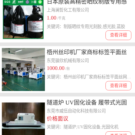
日本原装高精密晒纹制版专用感
光胶 光刻胶
上海澜哲化工有限公司
1.00
/千克
关键词：制版晒纹专用光刻胶,感光胶,蓝胶
查看详细
梧州丝印机厂家商标标签平面丝
网印刷机
东莞骏欣机械有限公司
1000.00
/台
关键词：梧州丝印机厂家商标标签平面丝网印刷机
查看详细
隧道炉 UV固化设备 履带式光固
化机
东莞市威伍自动化科技有限公司
价格面议
关键词：隧道炉,UV固化设备,光固化机