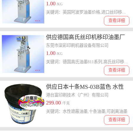
1.00
/KG
关键词：英国阿波罗油墨价格,进口丝印移印油墨专业批发,阿波罗专用塑胶油墨批发
查看详细
供应德国高氏丝印机移印油墨厂
家批发价811系列
东莞市柒彩印刷机器设备有限公司
1.00
/KG
关键词：德国高氏油墨811系列,高氏丝印移印油墨批发,高氏专用塑胶油墨价格
查看详细
供应日本十条MS-03B蓝色 水性
遮蔽油墨 可剥离油墨 遮蔽油墨
港台富印刷技术（广州）有限公司
299.00
/千克
关键词：水性遮蔽油墨,十条油墨,可剥离油墨
查看详细