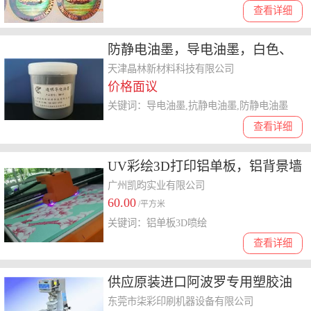
查看详细
防静电油墨，导电油墨，白色、
透明呢、黑色抗静电油墨
天津晶林新材料科技有限公司
价格面议
关键词：导电油墨,抗静电油墨,防静电油墨
查看详细
UV彩绘3D打印铝单板，铝背景墙
加工
广州凯昀实业有限公司
60.00
/平方米
关键词：铝单板3D喷绘
查看详细
供应原装进口阿波罗专用塑胶油
墨批发C系列
东莞市柒彩印刷机器设备有限公司