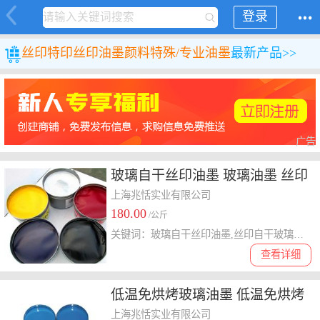
登录
丝印特印
丝印油墨颜料
特殊/专业油墨
最新产品>>
广告
玻璃自干丝印油墨 玻璃油墨 丝印
油墨 自干油墨
上海兆恬实业有限公司
180.00
/公斤
关键词：玻璃自干丝印油墨,丝印自干玻璃油墨,自干丝印玻璃油墨
查看详细
低温免烘烤玻璃油墨 低温免烘烤
型玻璃油墨
上海兆恬实业有限公司